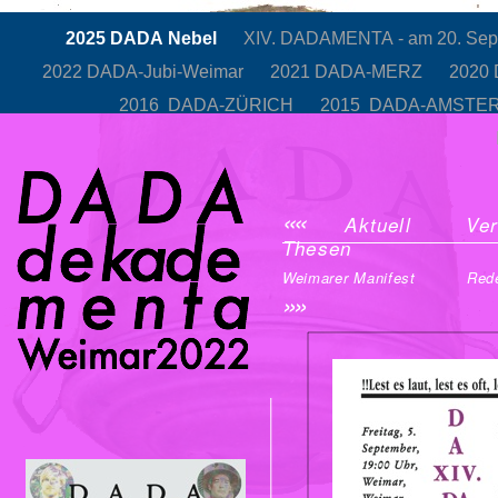
2025 DADA Nebel
XIV. DADAMENTA - am 20. Septe
2022 DADA-Jubi-Weimar
2021 DADA-MERZ
2020
2016 DADA-ZÜRICH
2015 DADA-AMST
«
«
Aktuell
Ver
Thesen
Weimarer Manifest
Red
»
»